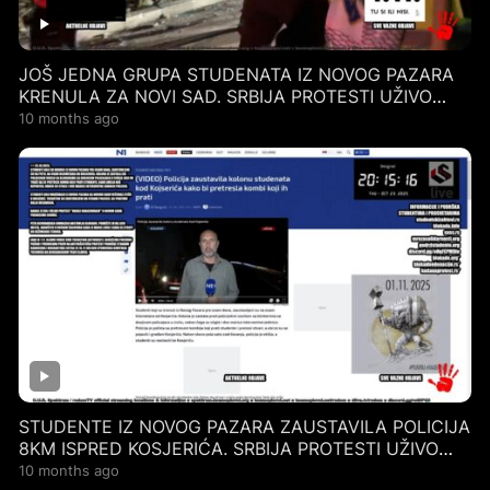
JOŠ JEDNA GRUPA STUDENATA IZ NOVOG PAZARA
KRENULA ZA NOVI SAD. SRBIJA PROTESTI UŽIVO
24.10.2025.
10 months ago
STUDENTE IZ NOVOG PAZARA ZAUSTAVILA POLICIJA
8KM ISPRED KOSJERIĆA. SRBIJA PROTESTI UŽIVO
23.10.2025.
10 months ago