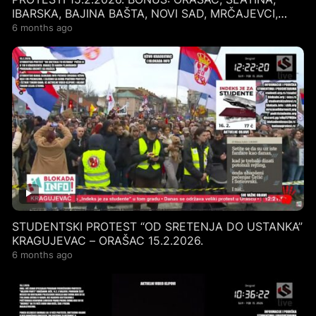
IBARSKA, BAJINA BAŠTA, NOVI SAD, MRČAJEVCI,
SARAJEVO…
6 months ago
STUDENTSKI PROTEST “OD SRETENJA DO USTANKA”
KRAGUJEVAC – ORAŠAC 15.2.2026.
6 months ago