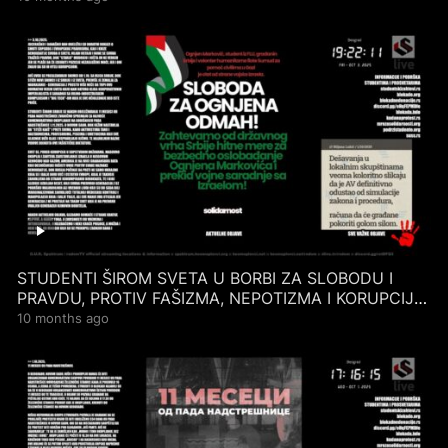
STUDENTI ŠIROM SVETA U BORBI ZA SLOBODU I
PRAVDU, PROTIV FAŠIZMA, NEPOTIZMA I KORUPCIJE.
3.10.2025.
10 months ago