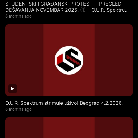
STUDENTSKI I GRAĐANSKI PROTESTI – PREGLED
DEŠAVANJA NOVEMBAR 2025. (1) – O.U.R. Spektrum
livestream
6 months ago
O.U.R. Spektrum strimuje uživo! Beograd 4.2.2026.
6 months ago