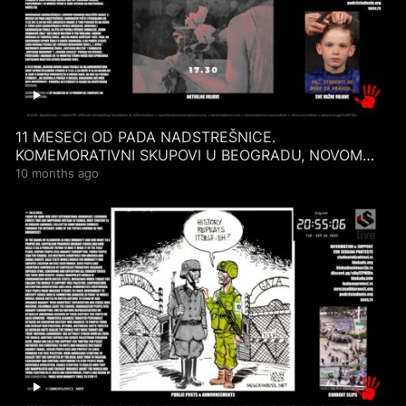
11 MESECI OD PADA NADSTREŠNICE.
KOMEMORATIVNI SKUPOVI U BEOGRADU, NOVOM
SADU, NIŠU… 1.10.2025.
10 months ago