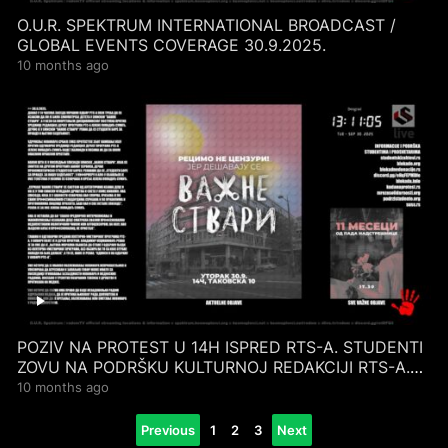
O.U.R. SPEKTRUM INTERNATIONAL BROADCAST /
GLOBAL EVENTS COVERAGE 30.9.2025.
10 months ago
POZIV NA PROTEST U 14H ISPRED RTS-A. STUDENTI
ZOVU NA PODRŠKU KULTURNOJ REDAKCIJI RTS-A.
30.9.2025.
10 months ago
Posts
Previous
1
2
3
Next