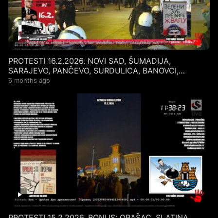
PROTESTI 16.2.2026. NOVI SAD, ŠUMADIJA,
SARAJEVO, PANČEVO, SURDULICA, BANOVCI,
SREMSKA MITROVICA…
6 months ago
PROTESTI 15.2.2026. BONUS: ORAŠAC, SLATINA,