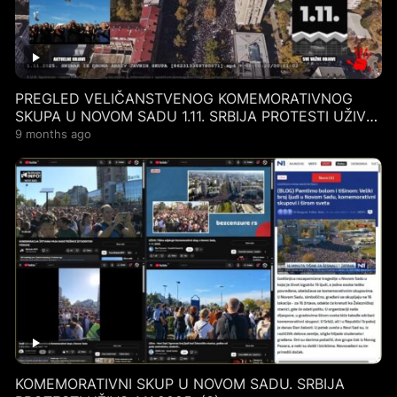
PREGLED VELIČANSTVENOG KOMEMORATIVNOG
SKUPA U NOVOM SADU 1.11. SRBIJA PROTESTI UŽIVO
2.11.2025.
9 months ago
KOMEMORATIVNI SKUP U NOVOM SADU. SRBIJA