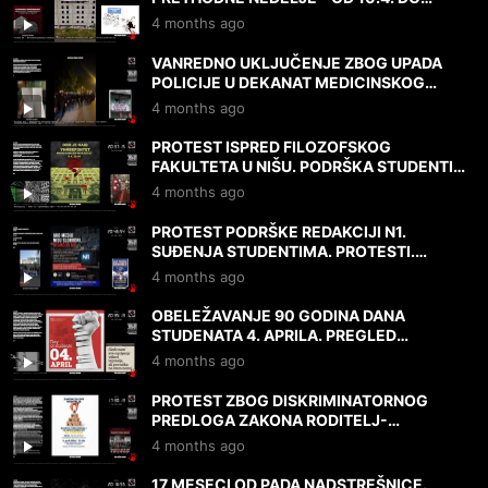
DANAS, 17.4.2026.
4 months ago
VANREDNO UKLJUČENJE ZBOG UPADA
POLICIJE U DEKANAT MEDICINSKOG
FAKULTETA! 17.4.2026.
4 months ago
PROTEST ISPRED FILOZOFSKOG
FAKULTETA U NIŠU. PODRŠKA STUDENTIMA
I N1. MIŠLJENJA I DOKAZI. 9.4.2026.
4 months ago
PROTEST PODRŠKE REDAKCIJI N1.
SUĐENJA STUDENTIMA. PROTESTI.
MIŠLJENJA. 7.4.2026.
4 months ago
OBELEŽAVANJE 90 GODINA DANA
STUDENATA 4. APRILA. PREGLED
PROTESTA I DRUGIH DEŠAVANJA 3. I
4 months ago
4.4.2026.
PROTEST ZBOG DISKRIMINATORNOG
PREDLOGA ZAKONA RODITELJ-
NEGOVATELJ. NAPADI NA UNIVERZITET.
4 months ago
2.4.2026.
17 MESECI OD PADA NADSTREŠNICE.