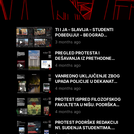
TI I JA – SLAVIJA – STUDENTI
POBEĐUJU! – BEOGRAD
23.5.2026.
3 months ago
PREGLED PROTESTA I
DEŠAVANJA IZ PRETHODNE
NEDELJE – OD 10.4. DO DANAS,
4 months ago
17.4.2026.
VANREDNO UKLJUČENJE ZBOG
UPADA POLICIJE U DEKANAT
MEDICINSKOG FAKULTETA!
4 months ago
17.4.2026.
PROTEST ISPRED FILOZOFSKOG
FAKULTETA U NIŠU. PODRŠKA
STUDENTIMA I N1. MIŠLJENJA I
4 months ago
DOKAZI. 9.4.2026.
PROTEST PODRŠKE REDAKCIJI
N1. SUĐENJA STUDENTIMA.
PROTESTI. MIŠLJENJA.