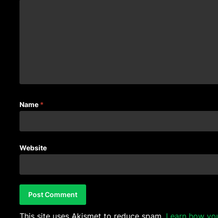
Name
*
Website
This site uses Akismet to reduce spam.
Learn how yo