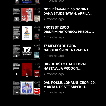
4 months ago
7.4.2026.
OBELEŽAVANJE 90 GODINA
DANA STUDENATA 4. APRILA.
PREGLED PROTESTA I DRUGIH
4 months ago
DEŠAVANJA 3. I 4.4.2026.
PROTEST ZBOG
DISKRIMINATORNOG PREDLOGA
ZAKONA RODITELJ-
4 months ago
NEGOVATELJ. NAPADI NA
UNIVERZITET. 2.4.2026.
17 MESECI OD PADA
NADSTREŠNICE. NAPADI NA
UNIVERZITET I NOVINARE.
4 months ago
LOKALNI IZBORI. 1.4.2026.
UKP JE UŠAO U REKTORAT I
NASTAVLJA PROGON
STUDENATA I REKTORA SVI KOD
4 months ago
REKTORATA U 19Č 31.3.2026.
DAN POSLE: LOKALNI IZBORI 29.
MARTA U DESET SRPSKIH
OPŠTINA. 30.3.2026.
4 months ago