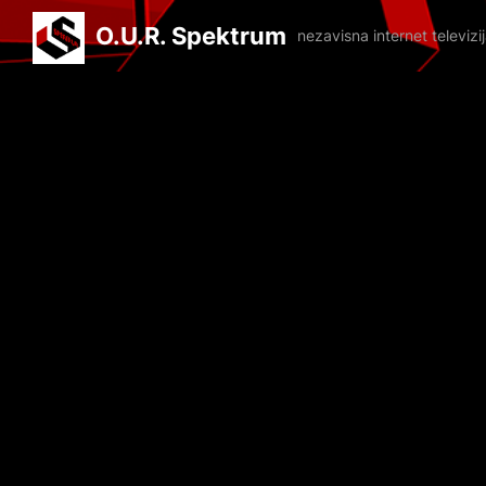
O.U.R. Spektrum
nezavisna internet televiz