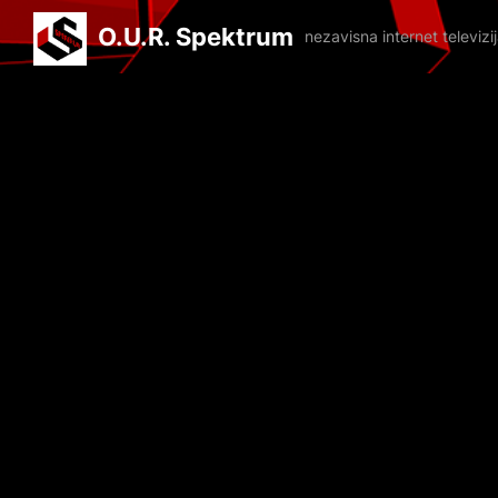
O.U.R. Spektrum
nezavisna internet televiz