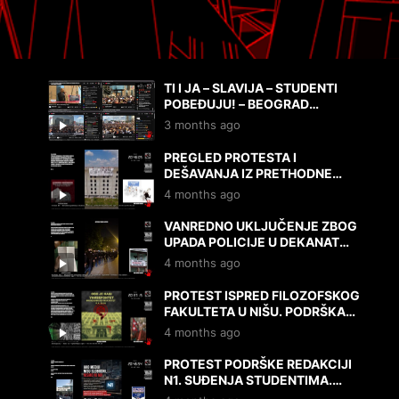
TI I JA – SLAVIJA – STUDENTI
POBEĐUJU! – BEOGRAD
23.5.2026.
3 months ago
PREGLED PROTESTA I
DEŠAVANJA IZ PRETHODNE
NEDELJE – OD 10.4. DO DANAS,
4 months ago
17.4.2026.
VANREDNO UKLJUČENJE ZBOG
UPADA POLICIJE U DEKANAT
MEDICINSKOG FAKULTETA!
4 months ago
17.4.2026.
PROTEST ISPRED FILOZOFSKOG
FAKULTETA U NIŠU. PODRŠKA
STUDENTIMA I N1. MIŠLJENJA I
4 months ago
DOKAZI. 9.4.2026.
PROTEST PODRŠKE REDAKCIJI
N1. SUĐENJA STUDENTIMA.
PROTESTI. MIŠLJENJA.