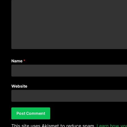
Name
*
Website
This site uses Akismet to reduce spam.
Learn how yo