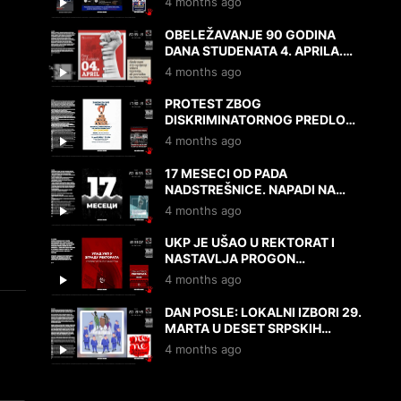
4 months ago
7.4.2026.
OBELEŽAVANJE 90 GODINA
DANA STUDENATA 4. APRILA.
PREGLED PROTESTA I DRUGIH
4 months ago
DEŠAVANJA 3. I 4.4.2026.
PROTEST ZBOG
DISKRIMINATORNOG PREDLOGA
ZAKONA RODITELJ-
4 months ago
NEGOVATELJ. NAPADI NA
UNIVERZITET. 2.4.2026.
17 MESECI OD PADA
NADSTREŠNICE. NAPADI NA
UNIVERZITET I NOVINARE.
4 months ago
LOKALNI IZBORI. 1.4.2026.
UKP JE UŠAO U REKTORAT I
NASTAVLJA PROGON
STUDENATA I REKTORA SVI KOD
4 months ago
REKTORATA U 19Č 31.3.2026.
DAN POSLE: LOKALNI IZBORI 29.
MARTA U DESET SRPSKIH
OPŠTINA. 30.3.2026.
4 months ago