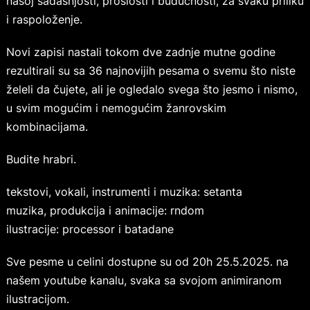
našoj sadašnjosti, prošlosti i budućnosti, za svaku priliku
i raspoloženje.
Novi zapisi nastali tokom dve zadnje mutne godine
rezultirali su sa 36 najnovijih pesama o svemu što niste
želeli da čujete, ali je ogledalo svega što jesmo i nismo,
u svim mogućim i nemogućim žanrovskim
kombinacijama.
Budite hrabri.
tekstovi, vokali, instrumenti i muzika: setanta
muzika, produkcija i animacije: rndom
ilustracije: processor i batadane
Sve pesme u celini dostupne su od 20h 25.5.2025. na
našem youtube kanalu, svaka sa svojom animiranom
ilustracijom.