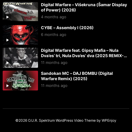
Digital Warfare – Višekruna (Šamar Display
of Power) (2026)
4 months ago
CYBE – Assembly I (2026)
6 months ago
Digital Warfare feat. Gipsy Mafia – Nula
Dva’es’ tri, Nula Dva’es’ dva (2025 REMIX-
REMASTER) (2025)
11 months ago
Sandokan MC – DAJ BOMBU (Digital
Warfare Remix) (2025)
11 months ago
©2026 O.U.R. Spektrum
WordPress Video Theme
by
WPEnjoy